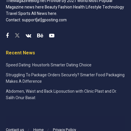
TheMagazineBlog.net Provide by 2021 World Most Popular
Magazine news here Beauty Fashion Health Lifestyle Technology
Travel Sports All News here.
Contact: support[at]gposting.com
Recent News
Speed Dating: Houston’s Smarter Dating Choice
Struggling To Package Orders Securely? Smarter Food Packaging
Makes A Difference
Abdomen, Waist and Back Liposuction with Clinic Plast and Dr.
Salih Onur Basat
Contact us
Home
Privacy Policy