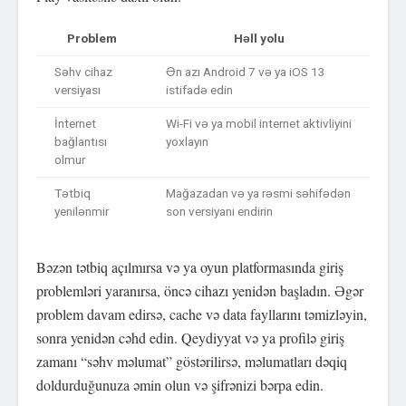
Problem
Həll yolu
Səhv cihaz
Ən azı Android 7 və ya iOS 13
versiyası
istifadə edin
İnternet
Wi-Fi və ya mobil internet aktivliyini
bağlantısı
yoxlayın
olmur
Tətbiq
Mağazadan və ya rəsmi səhifədən
yenilənmir
son versiyanı endirin
Bəzən tətbiq açılmırsa və ya oyun platformasında giriş
problemləri yaranırsa, öncə cihazı yenidən başladın. Əgər
problem davam edirsə, cache və data fayllarını təmizləyin,
sonra yenidən cəhd edin. Qeydiyyat və ya profilə giriş
zamanı “səhv məlumat” göstərilirsə, məlumatları dəqiq
doldurduğunuza əmin olun və şifrənizi bərpa edin.