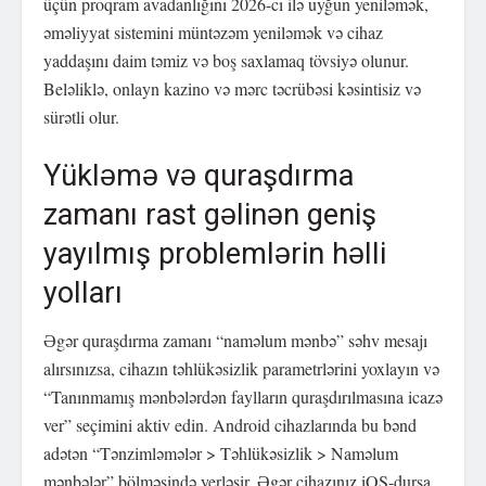
üçün proqram avadanlığını 2026-cı ilə uyğun yeniləmək,
əməliyyat sistemini müntəzəm yeniləmək və cihaz
yaddaşını daim təmiz və boş saxlamaq tövsiyə olunur.
Beləliklə, onlayn kazino və mərc təcrübəsi kəsintisiz və
sürətli olur.
Yükləmə və quraşdırma
zamanı rast gəlinən geniş
yayılmış problemlərin həlli
yolları
Əgər quraşdırma zamanı “naməlum mənbə” səhv mesajı
alırsınızsa, cihazın təhlükəsizlik parametrlərini yoxlayın və
“Tanınmamış mənbələrdən faylların quraşdırılmasına icazə
ver” seçimini aktiv edin. Android cihazlarında bu bənd
adətən “Tənzimləmələr > Təhlükəsizlik > Naməlum
mənbələr” bölməsində yerləşir. Əgər cihazınız iOS-dursa,