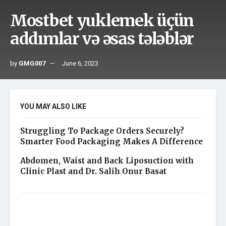
Mostbet yuklemek üçün
addımlar və əsas tələblər
by
GMG007
June 6, 2023
YOU MAY ALSO LIKE
Struggling To Package Orders Securely?
Smarter Food Packaging Makes A Difference
Abdomen, Waist and Back Liposuction with
Clinic Plast and Dr. Salih Onur Basat