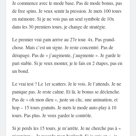
Je commence avec le mode base. Pas de mode bonus, pas
de free spins. Je veux sentir la pression. Je mets 100 tours
en mémoire. Si je ne vois pas un seul symbole de 10x
dans les 30 premiers tours, je change de stratégie.
Le premier vrai gain arrive au 27e tour. 4x. Pas grand-
chose. Mais c’est un signe. Je reste concentré. Pas de
dérapage. Pas de « j’augmente, j’augmente ». Je garde le
pari stable. Si je veux monter, je le fais en 2 étapes, pas en
un bond.
Le vrai test ? Le 1er scatters. Je le vois. Je l’attends. Je ne
panique pas. Je reste calme. Et là, le bonus se déclenche.
Pas de « oh mon dieu », juste un clic, une animation, et
hop – 15 tours gratuits. Je mets le mode auto-play à 10
tours. Pas plus. Je veux garder le contrôle.
Si je perds les 15 tours, je m’arrête. Je ne cherche pas à «
récupérer ». Je regarde mon bankroll. Si je suis en +, je