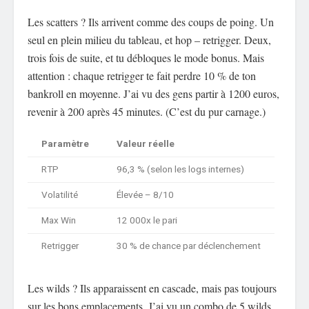
Les scatters ? Ils arrivent comme des coups de poing. Un
seul en plein milieu du tableau, et hop – retrigger. Deux,
trois fois de suite, et tu débloques le mode bonus. Mais
attention : chaque retrigger te fait perdre 10 % de ton
bankroll en moyenne. J’ai vu des gens partir à 1200 euros,
revenir à 200 après 45 minutes. (C’est du pur carnage.)
Paramètre
Valeur réelle
RTP
96,3 % (selon les logs internes)
Volatilité
Élevée – 8/10
Max Win
12 000x le pari
Retrigger
30 % de chance par déclenchement
Les wilds ? Ils apparaissent en cascade, mais pas toujours
sur les bons emplacements. J’ai vu un combo de 5 wilds,